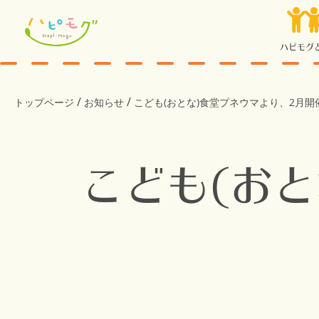
ハピモグ
/
/
トップページ
お知らせ
こども(おとな)食堂プネウマより、2月開
こども(お