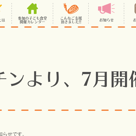
参加の子ども食堂
こんなご支援
とは
お知らせ
開催カレンダー
頂きました!!
チンより、7月開
知らせです。