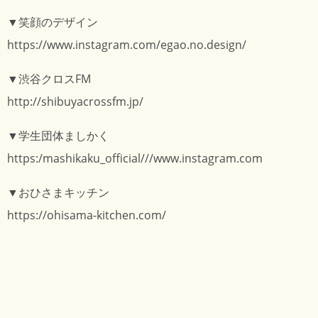
▼笑顔のデザイン
https://www.instagram.com/egao.no.design/
▼渋谷クロスFM
http://shibuyacrossfm.jp/
▼学生団体ましかく
https:/mashikaku_official///www.instagram.com
▼おひさまキッチン
https://ohisama-kitchen.com/