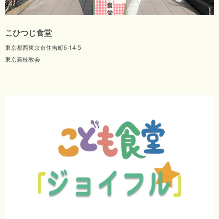
こひつじ食堂
東京都西東京市住吉町6-14-5
東京若枝教会