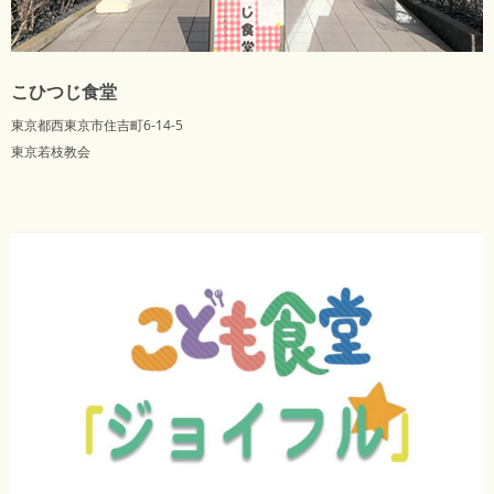
こひつじ食堂
東京都西東京市住吉町6-14-5
東京若枝教会