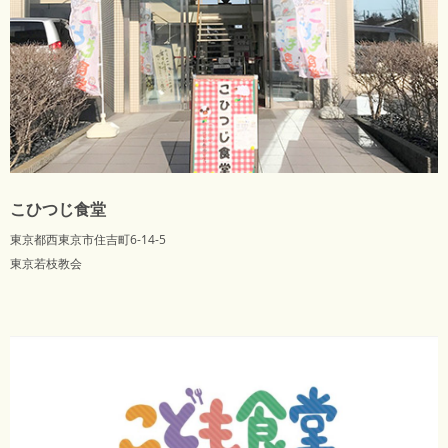
こひつじ食堂
東京都西東京市住吉町6-14-5
東京若枝教会