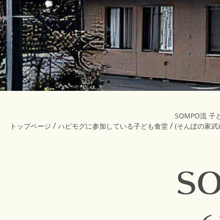
SOMPO流 
/
/
トップページ
ハピモグに参加している子ども食堂
(そんぽの家武
S