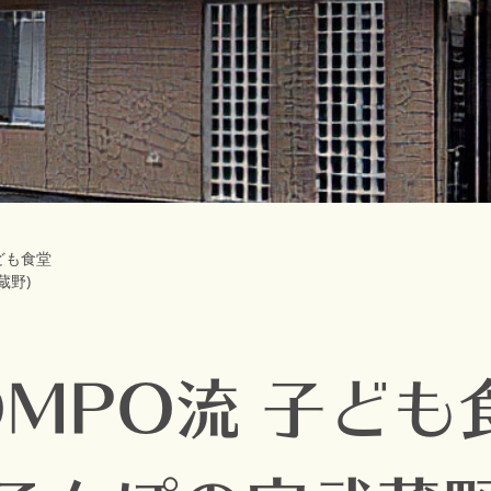
子ども食堂
蔵野)
OMPO流 子ども